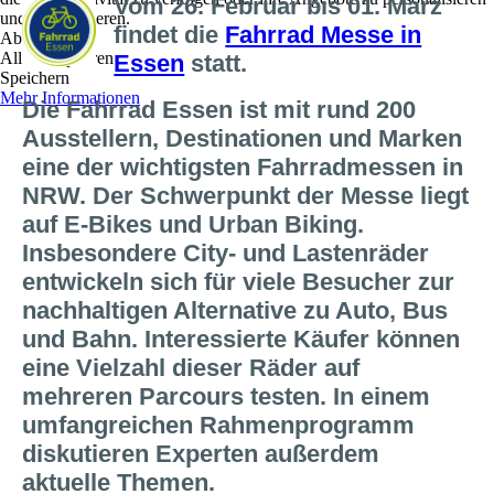
Vom 26. Februar bis 01. März
und zu optimieren.
findet die
Fahrrad Messe in
Ablehnen
Alle akzeptieren
Essen
statt.
Speichern
Mehr Informationen
Die Fahrrad Essen ist mit rund 200
Ausstellern, Destinationen und Marken
eine der wichtigsten Fahrradmessen in
NRW. Der Schwerpunkt der Messe liegt
auf E-Bikes und Urban Biking.
Insbesondere City- und Lastenräder
entwickeln sich für viele Besucher zur
nachhaltigen Alternative zu Auto, Bus
und Bahn. Interessierte Käufer können
eine Vielzahl dieser Räder auf
mehreren Parcours testen. In einem
umfangreichen Rahmenprogramm
diskutieren Experten außerdem
aktuelle Themen.