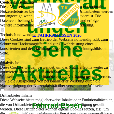
Veranstalt
Cookie-Einstellungen
Diese Webseite verwendet Cookies, um Besuchern ein optimales
Nutzererlebnis zu bieten. Bestimmte Inhalte von Drittanbietern werden
nur angezeigt, wenn die entsprechende Option aktiviert ist. Die
ungen
Datenverarbeitung kann dann auch in einem Drittland erfolgen.
Weitere Informationen hierzu in der Datenschutzerklärung.
Technisch notwendige
FAHRRAD ESSEN 2026
Diese Cookies sind zum Betrieb der Webseite notwendig, z.B. zum
siehe
Schutz vor Hackerangriffen und zur Gewährleistung eines
konsistenten und der Nachfrage angepassten Erscheinungsbilds der
Seite.
Analytische
Aktuelles
Diese Cookies werden verwendet, um das Nutzererlebnis weiter zu
optimieren. Hierunter fallen auch Statistiken, die dem
Webseitenbetreiber von Drittanbietern zur Verfügung gestellt werden,
sowie die Ausspielung von personalisierter Werbung durch die
Nachverfolgung der Nutzeraktivität über verschiedene Webseiten.
Drittanbieter-Inhalte
Diese Webseite bietet möglicherweise Inhalte oder Funktionalitäten an,
Fahrrad Essen
die von Drittanbietern eigenverantwortlich zur Verfügung gestellt
werden. Diese Drittanbieter können eigene Cookies setzen, z.B. um
die Nutzeraktivität zu verfolgen oder ihre Angebote zu personalisieren