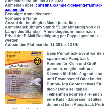
Anmeldezeitraum: bis 31.5.2023
Anmelden über:
christina.krampe@gelaendefahrrad-
aachen.de
Benötigte Anmeldedaten:
Vorname & Name
Anzahl der benötigten Meter (max. 6m)
Anmeldegebühr pro Stand: 5€ (unabhängig von der
Länge des Stands) – Anmeldegebühr muss nach
Erhalt der E-Mail-Bestätigung per Paypal gesendet
werden
Aufbau des Flohmarkts: 11:30 bis 13 Uhr
Beim Pumptrack-Event werden
spannende Pumptrack-
Rennen für Klein und Groß
geboten, es gibt mehrere
Klassen für Kids, Jugendliche
und Erwachsene! Oder ist der
Bunny-Hop Contest etwas für
dich? Dann sei dabei!
Teilnehmen können alle- auch
eure Kids - dabei sein ist alles,
du musst kein Pumptrack-Profi