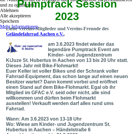
Pumptrack Session
und zu optimieren.
Ablehnen
2023
Alle akzeptieren
Speichern
Mehr Informationen
Liebe Vereins-Mitglieder und Vereins-Freunde des
Geländefahrrad Aachen e.V.
,
am 3.6.2023 findet wieder das
legendäre Pumptrack Event am
Kinder- und Jugendzentrum
KiJuze St. Hubertus in Aachen von 13 bis 20 Uhr statt.
Dieses Jahr mit Bike-Flohmarkt!
Euer Keller ist voller Bikes und der Schrank voller
Fahrrad-Equipment, das schon lange auf einen neuen
Besitzer wartet? Dann kommt vorbei und eröffnet
einen Stand auf dem Bike-Flohmarkt. Egal ob ihr
Mitglied im GFAC e.V. seid oder nicht, alle sind
willkommen und dürfen beim Flohmarkt
ausstellen! Verkauft werden darf alles rund ums
Fahrrad.
Wann: Am
3.6.2023 von 13-18 Uhr
Wo: Wiese am Kinder- und Jugendzentrum St.
Hubertus in Aachen – Händelstraße 6