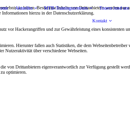
lebnis zu bieten. Bestimmte Inhalte von Drittanbietern werden nur ang
ome
Aktuelles
MTB-Trainingszentrum
Touren rund um 
e Informationen hierzu in der Datenschutzerklärung.
Kontakt
utz vor Hackerangriffen und zur Gewährleistung eines konsistenten un
ieren. Hierunter fallen auch Statistiken, die dem Webseitenbetreiber v
r Nutzeraktivität über verschiedene Webseiten.
 die von Drittanbietern eigenverantwortlich zur Verfügung gestellt wer
 zu optimieren.