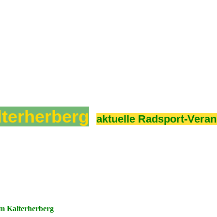
lterherberg
aktuelle Radsport-Veran
m Kalterherberg