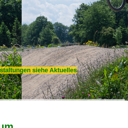
staltungen siehe Aktuelles
äum