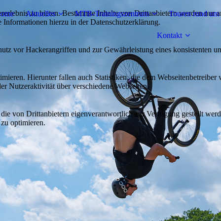
lebnis zu bieten. Bestimmte Inhalte von Drittanbietern werden nur ang
ome
Aktuelles
MTB-Trainingszentrum
Touren rund um 
e Informationen hierzu in der Datenschutzerklärung.
Kontakt
utz vor Hackerangriffen und zur Gewährleistung eines konsistenten un
ieren. Hierunter fallen auch Statistiken, die dem Webseitenbetreiber v
r Nutzeraktivität über verschiedene Webseiten.
 die von Drittanbietern eigenverantwortlich zur Verfügung gestellt wer
 zu optimieren.