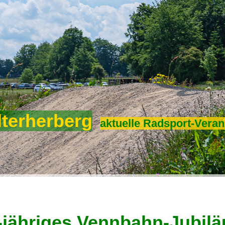
lterherberg
aktuelle Radsport-Veran
-jähriges Vennbahn-Jubil