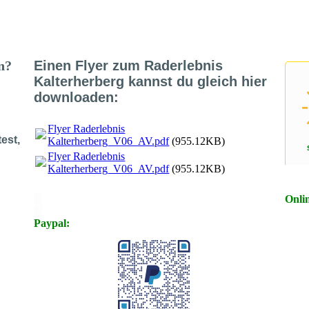
en?
Einen Flyer zum Raderlebnis
Kalterherberg kannst du gleich hier
downloaden:
Flyer Raderlebnis
est,
Kalterherberg_V06_AV.pdf
(955.12KB)
Flyer Raderlebnis
Kalterherberg_V06_AV.pdf
(955.12KB)
X
Onli
X
Paypal: