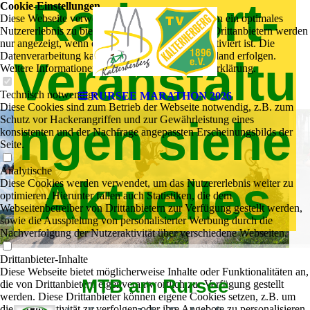
Radsport-
Cookie-Einstellungen
Diese Webseite verwendet Cookies, um Besuchern ein optimales
Nutzererlebnis zu bieten. Bestimmte Inhalte von Drittanbietern werden
nur angezeigt, wenn die entsprechende Option aktiviert ist. Die
Datenverarbeitung kann dann auch in einem Drittland erfolgen.
Veranstaltu
Weitere Informationen hierzu in der Datenschutzerklärung.
Technisch notwendige
RURSEE MARATHON 2026
Diese Cookies sind zum Betrieb der Webseite notwendig, z.B. zum
ngen siehe
Schutz vor Hackerangriffen und zur Gewährleistung eines
konsistenten und der Nachfrage angepassten Erscheinungsbilds der
Seite.
Analytische
Aktuelles
Diese Cookies werden verwendet, um das Nutzererlebnis weiter zu
optimieren. Hierunter fallen auch Statistiken, die dem
Webseitenbetreiber von Drittanbietern zur Verfügung gestellt werden,
sowie die Ausspielung von personalisierter Werbung durch die
Nachverfolgung der Nutzeraktivität über verschiedene Webseiten.
Drittanbieter-Inhalte
Diese Webseite bietet möglicherweise Inhalte oder Funktionalitäten an,
MTB am Rursee
die von Drittanbietern eigenverantwortlich zur Verfügung gestellt
werden. Diese Drittanbieter können eigene Cookies setzen, z.B. um
die Nutzeraktivität zu verfolgen oder ihre Angebote zu personalisieren