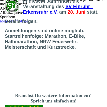
In diesem Jahr findet die
und zu optimieren.
Veranstaltung des
SV Einruhr -
Ablehnen
Erkensruhr e.V.
am
28. Juni
statt.
Alle akzeptieren
Speichern
Details folgen.
Mehr Informationen
Anmeldungen sind online möglich.
Startreihenfolge: Marathon, E-Bike,
Halbmarathon, NRW Feuerwehr-
Meisterschaft und Kurzstrecke.
Brauchst Du weitere Informationen?
Sprich uns einfach an!
DEINE ANFRAGE