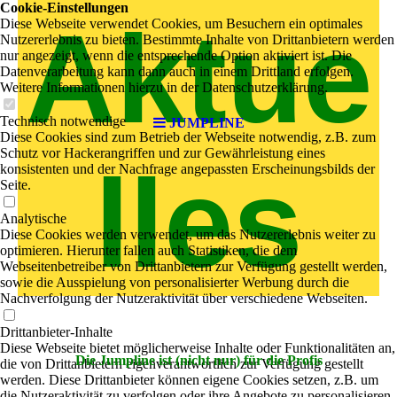
Cookie-Einstellungen
Aktue
Diese Webseite verwendet Cookies, um Besuchern ein optimales
Nutzererlebnis zu bieten. Bestimmte Inhalte von Drittanbietern werden
nur angezeigt, wenn die entsprechende Option aktiviert ist. Die
Datenverarbeitung kann dann auch in einem Drittland erfolgen.
Weitere Informationen hierzu in der Datenschutzerklärung.
Technisch notwendige
JUMPLINE
Diese Cookies sind zum Betrieb der Webseite notwendig, z.B. zum
Schutz vor Hackerangriffen und zur Gewährleistung eines
lles
konsistenten und der Nachfrage angepassten Erscheinungsbilds der
Seite.
Analytische
Diese Cookies werden verwendet, um das Nutzererlebnis weiter zu
optimieren. Hierunter fallen auch Statistiken, die dem
Webseitenbetreiber von Drittanbietern zur Verfügung gestellt werden,
sowie die Ausspielung von personalisierter Werbung durch die
Nachverfolgung der Nutzeraktivität über verschiedene Webseiten.
Drittanbieter-Inhalte
Diese Webseite bietet möglicherweise Inhalte oder Funktionalitäten an,
Die Jumpline ist (nicht nur) für die Profis
die von Drittanbietern eigenverantwortlich zur Verfügung gestellt
werden. Diese Drittanbieter können eigene Cookies setzen, z.B. um
die Nutzeraktivität zu verfolgen oder ihre Angebote zu personalisieren