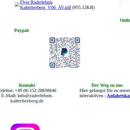
Flyer Raderlebnis
Kalterherberg_V06_AV.pdf
(955.12KB)
X
Onli
X
Paypal:
Kontakt
Der Weg zu uns
elefon: +49 (0) 152 28830646
Hier gelangst Du zu unse
E-Mail: info@raderlebnis-
interaktiven ›
Anfahrtska
kalterherberg.de