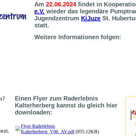
Am
22.06.2024
findet in Kooperati
e.V.
wieder das legendäre Pumptra
Jugendzentrum
KiJuze
St. Hubertu
statt.
Weitere Informationen folgen:
en?
Einen Flyer zum Raderlebnis
Kalterherberg kannst du gleich hier
downloaden:
Flyer Raderlebnis
est,
Kalterherberg_V06_AV.pdf
(955.12KB)