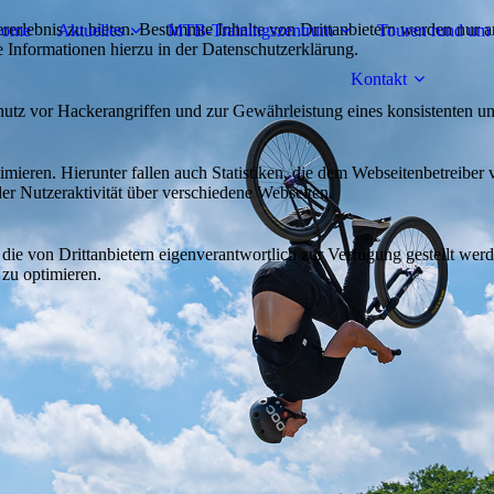
lebnis zu bieten. Bestimmte Inhalte von Drittanbietern werden nur ang
ome
Aktuelles
MTB-Trainingszentrum
Touren rund um 
e Informationen hierzu in der Datenschutzerklärung.
Kontakt
utz vor Hackerangriffen und zur Gewährleistung eines konsistenten un
ieren. Hierunter fallen auch Statistiken, die dem Webseitenbetreiber v
r Nutzeraktivität über verschiedene Webseiten.
 die von Drittanbietern eigenverantwortlich zur Verfügung gestellt wer
 zu optimieren.