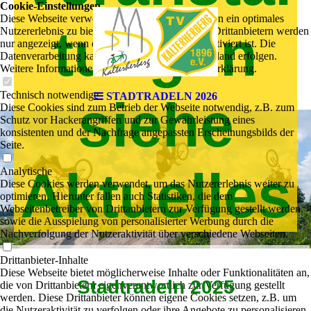
Cookie-Einstellungen
Diese Webseite verwendet Cookies, um Besuchern ein optimales
tungen
Nutzererlebnis zu bieten. Bestimmte Inhalte von Drittanbietern werden
nur angezeigt, wenn die entsprechende Option aktiviert ist. Die
Datenverarbeitung kann dann auch in einem Drittland erfolgen.
Weitere Informationen hierzu in der Datenschutzerklärung.
Technisch notwendige
STADTRADELN 2026
siehe
Diese Cookies sind zum Betrieb der Webseite notwendig, z.B. zum
Schutz vor Hackerangriffen und zur Gewährleistung eines
konsistenten und der Nachfrage angepassten Erscheinungsbilds der
Seite.
Aktuelles
Analytische
Diese Cookies werden verwendet, um das Nutzererlebnis weiter zu
optimieren. Hierunter fallen auch Statistiken, die dem
Webseitenbetreiber von Drittanbietern zur Verfügung gestellt werden,
sowie die Ausspielung von personalisierter Werbung durch die
Nachverfolgung der Nutzeraktivität über verschiedene Webseiten.
Drittanbieter-Inhalte
Diese Webseite bietet möglicherweise Inhalte oder Funktionalitäten an,
Stadtradeln 2025
die von Drittanbietern eigenverantwortlich zur Verfügung gestellt
werden. Diese Drittanbieter können eigene Cookies setzen, z.B. um
die Nutzeraktivität zu verfolgen oder ihre Angebote zu personalisieren