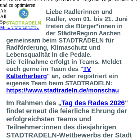
und zu optimieren.
Ablehnen
Liebe Radlerinnen und
Alle akzeptieren
Radler, vom 01. bis 21. Juni
Speichern
treten die Bürger*innen in
Mehr Informationen
der StädteRegion Aachen
gemeinsam beim STADTRADELN für
Radförderung, Klimaschutz und
Lebensqualität in die Pedale.
Die Teilnahme erfolgt in Teams. Meldet
euch gerne im Team des "
TV
Kalterherberg
" an, oder registriert ein
eigenes Team beim STADTRADELN:
https://www.stadtradeln.de/monschau
Im Rahmen des „
Tag des Rades 2026
“
findet erneut die feierliche Ehrung der
erfolgreichsten Teams und
Teilnehmer:innen des diesjährigen
STADTRADELN-Wettbewerbs der Stadt